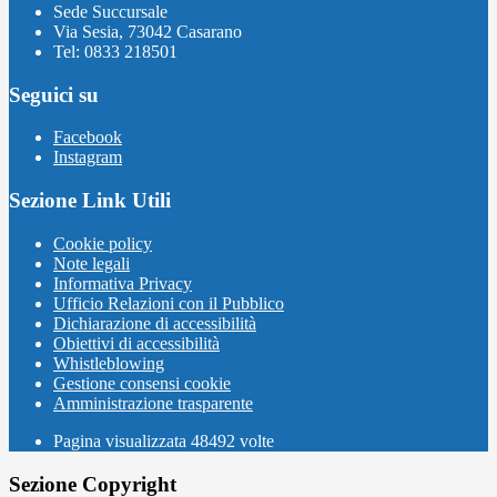
Sede Succursale
Via Sesia, 73042 Casarano
Tel: 0833 218501
Seguici su
Facebook
Instagram
Sezione Link Utili
Cookie policy
Note legali
Informativa Privacy
Ufficio Relazioni con il Pubblico
Dichiarazione di accessibilità
Obiettivi di accessibilità
Whistleblowing
Gestione consensi cookie
Amministrazione trasparente
Pagina visualizzata
48492
volte
Sezione Copyright