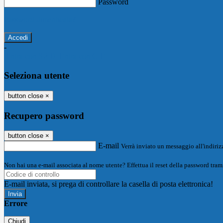
Password
Password dimenticata?
-
Entra con SPID
Entra con CIE
Seleziona utente
button close
×
Recupero password
button close
×
E-mail
Verrà inviato un messaggio all'indirizz
Non hai una e-mail associata al nome utente? Effettua il reset della password tram
E-mail inviata, si prega di controllare la casella di posta elettronica!
Errore
Chiudi