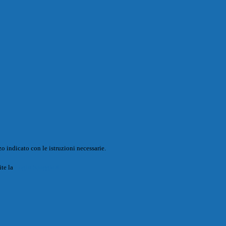
o indicato con le istruzioni necessarie.
ite la
Login Spaggiari