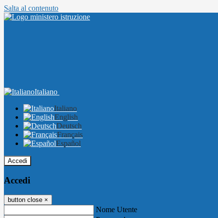
Salta al contenuto
Italiano
Italiano
English
Deutsch
Français
Español
Accedi
Accedi
button close
×
Nome Utente