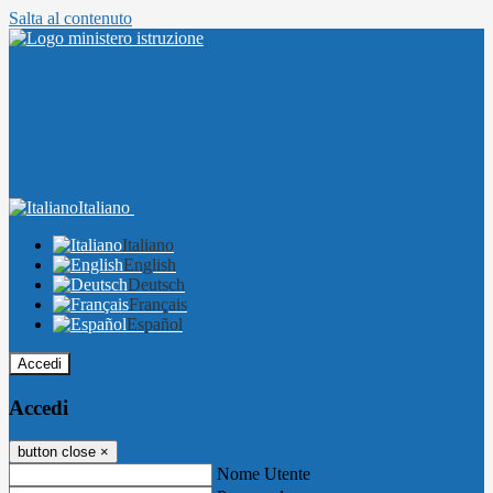
Salta al contenuto
Italiano
Italiano
English
Deutsch
Français
Español
Accedi
Accedi
button close
×
Nome Utente