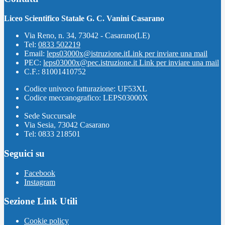
Liceo Scientifico Statale G. C. Vanini Casarano
Via Reno, n. 34, 73042 - Casarano(LE)
Tel:
0833 502219
Email:
leps03000x@istruzione.it
Link per inviare una mail
PEC:
leps03000x@pec.istruzione.it
Link per inviare una mail
C.F.: 81001410752
Codice univoco fatturazione: UF53XL
Codice meccanografico: LEPS03000X
Sede Succursale
Via Sesia, 73042 Casarano
Tel: 0833 218501
Seguici su
Facebook
Instagram
Sezione Link Utili
Cookie policy