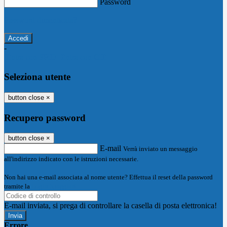
Password
Password dimenticata?
-
Entra con SPID
Entra con CIE
Seleziona utente
button close
×
Recupero password
button close
×
E-mail
Verrà inviato un messaggio
all'indirizzo indicato con le istruzioni necessarie.
Non hai una e-mail associata al nome utente? Effettua il reset della password
tramite la
Login Spaggiari
E-mail inviata, si prega di controllare la casella di posta elettronica!
Errore