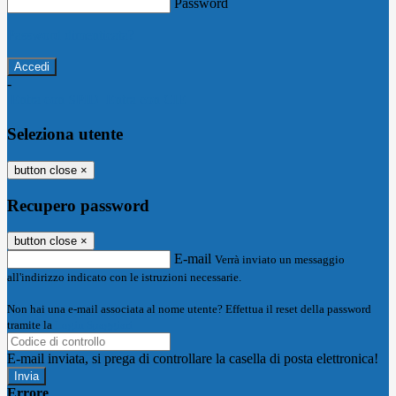
Password
Password dimenticata?
-
Entra con SPID
Entra con CIE
Seleziona utente
button close
×
Recupero password
button close
×
E-mail
Verrà inviato un messaggio
all'indirizzo indicato con le istruzioni necessarie.
Non hai una e-mail associata al nome utente? Effettua il reset della password
tramite la
Login Spaggiari
E-mail inviata, si prega di controllare la casella di posta elettronica!
Errore