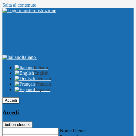
Salta al contenuto
Italiano
Italiano
English
Deutsch
Français
Español
Accedi
Accedi
button close
×
Nome Utente