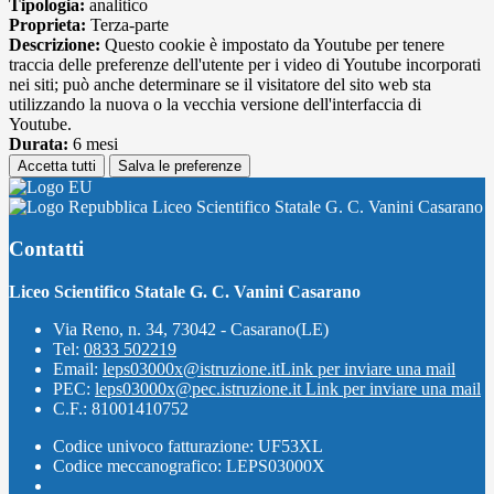
Tipologia:
analitico
Proprieta:
Terza-parte
Descrizione:
Questo cookie è impostato da Youtube per tenere
traccia delle preferenze dell'utente per i video di Youtube incorporati
nei siti; può anche determinare se il visitatore del sito web sta
utilizzando la nuova o la vecchia versione dell'interfaccia di
Youtube.
Durata:
6 mesi
Accetta tutti
Salva le preferenze
Liceo Scientifico Statale G. C. Vanini Casarano
Contatti
Liceo Scientifico Statale G. C. Vanini Casarano
Via Reno, n. 34, 73042 - Casarano(LE)
Tel:
0833 502219
Email:
leps03000x@istruzione.it
Link per inviare una mail
PEC:
leps03000x@pec.istruzione.it
Link per inviare una mail
C.F.: 81001410752
Codice univoco fatturazione: UF53XL
Codice meccanografico: LEPS03000X