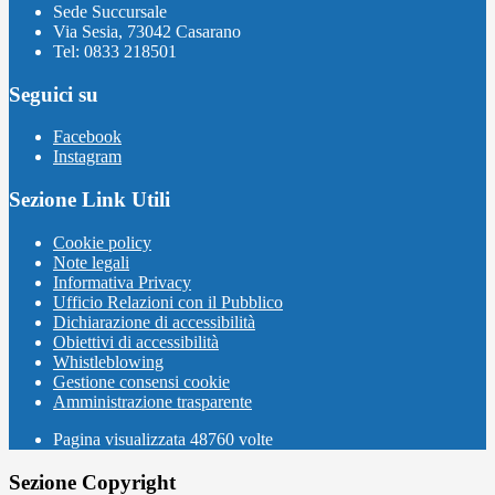
Sede Succursale
Via Sesia, 73042 Casarano
Tel: 0833 218501
Seguici su
Facebook
Instagram
Sezione Link Utili
Cookie policy
Note legali
Informativa Privacy
Ufficio Relazioni con il Pubblico
Dichiarazione di accessibilità
Obiettivi di accessibilità
Whistleblowing
Gestione consensi cookie
Amministrazione trasparente
Pagina visualizzata
48760
volte
Sezione Copyright