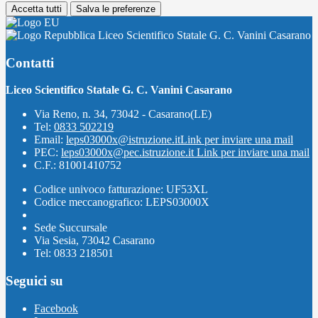
Accetta tutti
Salva le preferenze
Liceo Scientifico Statale G. C. Vanini Casarano
Contatti
Liceo Scientifico Statale G. C. Vanini Casarano
Via Reno, n. 34, 73042 - Casarano(LE)
Tel:
0833 502219
Email:
leps03000x@istruzione.it
Link per inviare una mail
PEC:
leps03000x@pec.istruzione.it
Link per inviare una mail
C.F.: 81001410752
Codice univoco fatturazione: UF53XL
Codice meccanografico: LEPS03000X
Sede Succursale
Via Sesia, 73042 Casarano
Tel: 0833 218501
Seguici su
Facebook