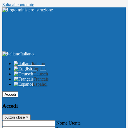
Salta al contenuto
Italiano
Italiano
English
Deutsch
Français
Español
Accedi
Accedi
button close
×
Nome Utente