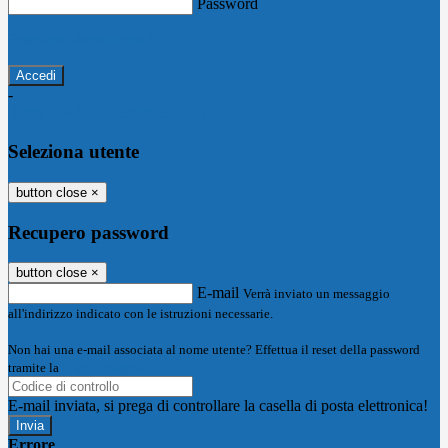
Password
Password dimenticata?
-
Entra con SPID
Entra con CIE
Seleziona utente
button close
×
Recupero password
button close
×
E-mail
Verrà inviato un messaggio
all'indirizzo indicato con le istruzioni necessarie.
Non hai una e-mail associata al nome utente? Effettua il reset della password
tramite la
Login Spaggiari
E-mail inviata, si prega di controllare la casella di posta elettronica!
Errore