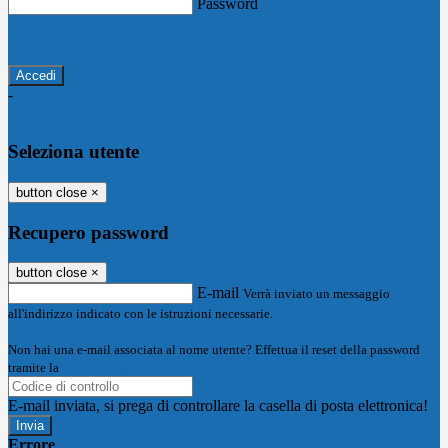
Password
Password dimenticata?
-
Entra con SPID
Entra con CIE
Seleziona utente
button close
×
Recupero password
button close
×
E-mail
Verrà inviato un messaggio
all'indirizzo indicato con le istruzioni necessarie.
Non hai una e-mail associata al nome utente? Effettua il reset della password
tramite la
Login Spaggiari
E-mail inviata, si prega di controllare la casella di posta elettronica!
Errore