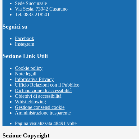
Sede Succursale
Via Sesia, 73042 Casarano
Tel: 0833 218501
Seguici su
Facebook
Instagram
Sezione Link Utili
Cookie policy
Note legali
Informativa Privacy
Ufficio Relazioni con il Pubblico
Dichiarazione di accessibilità
Obiettivi di accessibilità
Whistleblowing
Gestione consensi cookie
Amministrazione trasparente
Pagina visualizzata
48491
volte
Sezione Copyright