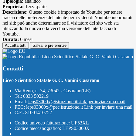
Tipologia:
analitico
Proprieta:
Terza-parte
Descrizione:
Questo cookie è impostato da Youtube per tenere
traccia delle preferenze dell'utente per i video di Youtube incorporati
nei siti; può anche determinare se il visitatore del sito web sta
utilizzando la nuova o la vecchia versione dell'interfaccia di
Youtube.
Durata:
6 mesi
Accetta tutti
Salva le preferenze
Liceo Scientifico Statale G. C. Vanini Casarano
Contatti
Liceo Scientifico Statale G. C. Vanini Casarano
Via Reno, n. 34, 73042 - Casarano(LE)
Tel:
0833 502219
Email:
leps03000x@istruzione.it
Link per inviare una mail
PEC:
leps03000x@pec.istruzione.it
Link per inviare una mail
C.F.: 81001410752
Codice univoco fatturazione: UF53XL
Codice meccanografico: LEPS03000X