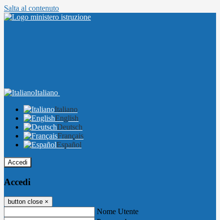
Salta al contenuto
Italiano
Italiano
English
Deutsch
Français
Español
Accedi
Accedi
button close
×
Nome Utente