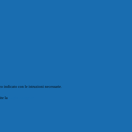
o indicato con le istruzioni necessarie.
ite la
Login Spaggiari