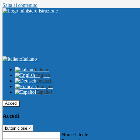
Salta al contenuto
Italiano
Italiano
English
Deutsch
Français
Español
Accedi
Accedi
button close
×
Nome Utente