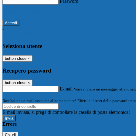
Password
Password dimenticata?
-
Entra con SPID
Entra con CIE
Seleziona utente
button close
×
Recupero password
button close
×
E-mail
Verrà inviato un messaggio all'indirizz
Non hai una e-mail associata al nome utente? Effettua il reset della password tram
E-mail inviata, si prega di controllare la casella di posta elettronica!
Errore
Chiudi