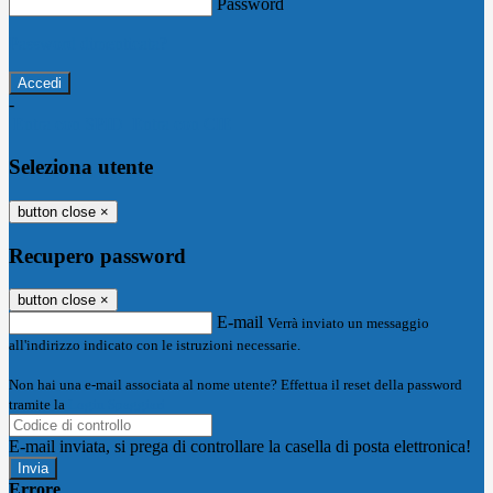
Password
Password dimenticata?
-
Entra con SPID
Entra con CIE
Seleziona utente
button close
×
Recupero password
button close
×
E-mail
Verrà inviato un messaggio
all'indirizzo indicato con le istruzioni necessarie.
Non hai una e-mail associata al nome utente? Effettua il reset della password
tramite la
Login Spaggiari
E-mail inviata, si prega di controllare la casella di posta elettronica!
Errore