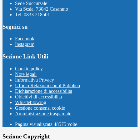
Sede Succursale
Via Sesia, 73042 Casarano
Tel: 0833 218501
Seguici su
Facebook
Instagram
Sezione Link Utili
Cookie policy
Note legali
Informativa Privacy
Ufficio Relazioni con il Pubblico
Dichiarazione di accessibilità
Obiettivi di accessibilità
Whistleblowing
Gestione consensi cookie
Amministrazione trasparente
Pagina visualizzata
48575
volte
Sezione Copyright