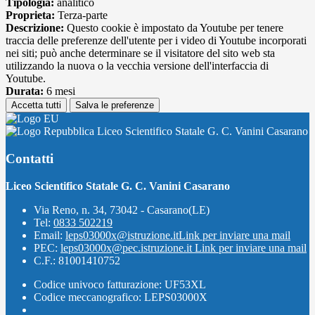
Tipologia:
analitico
Proprieta:
Terza-parte
Descrizione:
Questo cookie è impostato da Youtube per tenere
traccia delle preferenze dell'utente per i video di Youtube incorporati
nei siti; può anche determinare se il visitatore del sito web sta
utilizzando la nuova o la vecchia versione dell'interfaccia di
Youtube.
Durata:
6 mesi
Accetta tutti
Salva le preferenze
Liceo Scientifico Statale G. C. Vanini Casarano
Contatti
Liceo Scientifico Statale G. C. Vanini Casarano
Via Reno, n. 34, 73042 - Casarano(LE)
Tel:
0833 502219
Email:
leps03000x@istruzione.it
Link per inviare una mail
PEC:
leps03000x@pec.istruzione.it
Link per inviare una mail
C.F.: 81001410752
Codice univoco fatturazione: UF53XL
Codice meccanografico: LEPS03000X