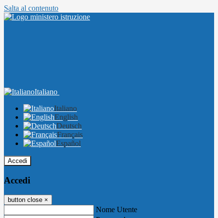
Salta al contenuto
Italiano
Italiano
English
Deutsch
Français
Español
Accedi
Accedi
button close
×
Nome Utente