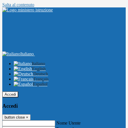
Salta al contenuto
Italiano
Italiano
English
Deutsch
Français
Español
Accedi
Accedi
button close
×
Nome Utente