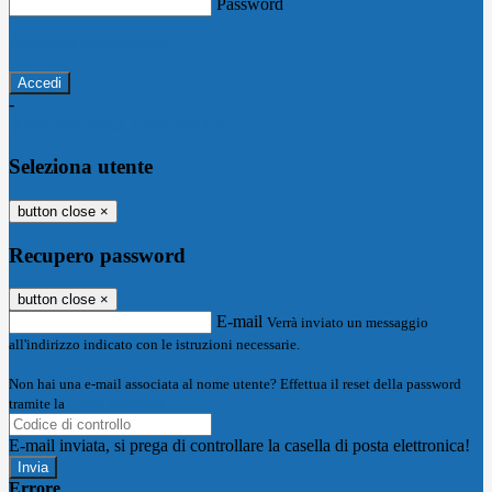
Password
Password dimenticata?
-
Entra con SPID
Entra con CIE
Seleziona utente
button close
×
Recupero password
button close
×
E-mail
Verrà inviato un messaggio
all'indirizzo indicato con le istruzioni necessarie.
Non hai una e-mail associata al nome utente? Effettua il reset della password
tramite la
Login Spaggiari
E-mail inviata, si prega di controllare la casella di posta elettronica!
Errore