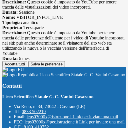
Descrizione:
Questo cookie è impostato da YouTube per tenere
traccia delle visualizzazioni dei video incorporati.
Durata:
Sessione
Nome:
VISITOR_INFO1_LIVE
Tipologia:
analitico
Proprieta:
Terza-parte
Descrizione:
Questo cookie è impostato da Youtube per tenere
traccia delle preferenze dell'utente per i video di Youtube incorporati
nei siti; può anche determinare se il visitatore del sito web sta
utilizzando la nuova o la vecchia versione dell'interfaccia di
Youtube.
Durata:
6 mesi
Accetta tutti
Salva le preferenze
Liceo Scientifico Statale G. C. Vanini Casarano
Contatti
Liceo Scientifico Statale G. C. Vanini Casarano
Via Reno, n. 34, 73042 - Casarano(LE)
Tel:
0833 502219
Email:
leps03000x@istruzione.it
Link per inviare una mail
PEC:
leps03000x@pec.istruzione.it
Link per inviare una mail
C.F.: 81001410752