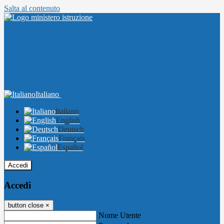
Salta al contenuto
Italiano
Italiano
English
Deutsch
Français
Español
Accedi
Accedi
button close
×
Nome Utente