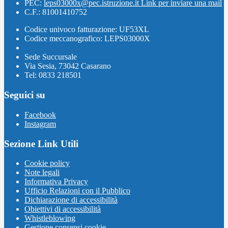
PEC:
leps03000x@pec.istruzione.it
Link per inviare una mail
C.F.: 81001410752
Codice univoco fatturazione: UF53XL
Codice meccanografico: LEPS03000X
Sede Succursale
Via Sesia, 73042 Casarano
Tel: 0833 218501
Seguici su
Facebook
Instagram
Sezione Link Utili
Cookie policy
Note legali
Informativa Privacy
Ufficio Relazioni con il Pubblico
Dichiarazione di accessibilità
Obiettivi di accessibilità
Whistleblowing
Gestione consensi cookie