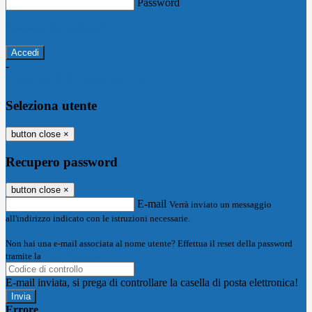
Password
Password dimenticata?
-
Entra con SPID
Entra con CIE
Seleziona utente
button close
×
Recupero password
button close
×
E-mail
Verrà inviato un messaggio
all'indirizzo indicato con le istruzioni necessarie.
Non hai una e-mail associata al nome utente? Effettua il reset della password
tramite la
Login Spaggiari
E-mail inviata, si prega di controllare la casella di posta elettronica!
Errore