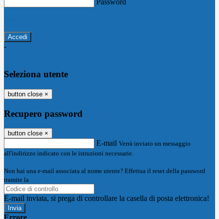
Password
Password dimenticata?
-
Entra con SPID
Entra con CIE
Seleziona utente
button close
×
Recupero password
button close
×
E-mail
Verrà inviato un messaggio
all'indirizzo indicato con le istruzioni necessarie.
Non hai una e-mail associata al nome utente? Effettua il reset della password
tramite la
Login Spaggiari
E-mail inviata, si prega di controllare la casella di posta elettronica!
Errore