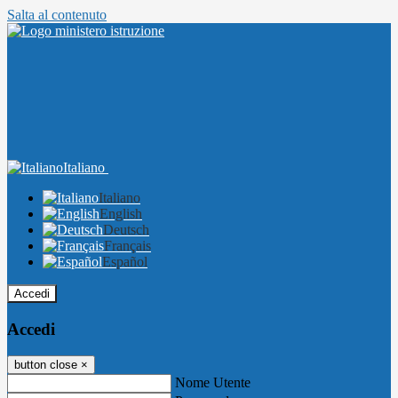
Salta al contenuto
Italiano
Italiano
English
Deutsch
Français
Español
Accedi
Accedi
button close
×
Nome Utente