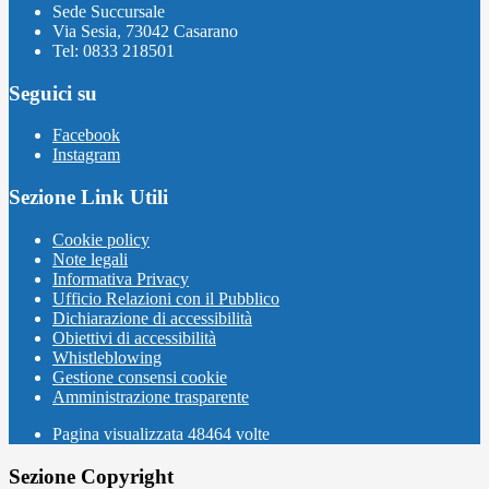
Sede Succursale
Via Sesia, 73042 Casarano
Tel: 0833 218501
Seguici su
Facebook
Instagram
Sezione Link Utili
Cookie policy
Note legali
Informativa Privacy
Ufficio Relazioni con il Pubblico
Dichiarazione di accessibilità
Obiettivi di accessibilità
Whistleblowing
Gestione consensi cookie
Amministrazione trasparente
Pagina visualizzata
48464
volte
Sezione Copyright