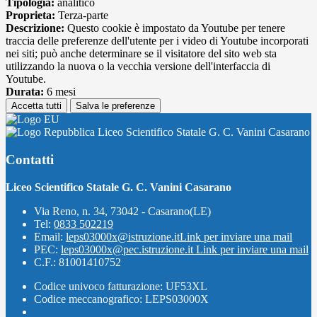
Tipologia:
analitico
Proprieta:
Terza-parte
Descrizione:
Questo cookie è impostato da Youtube per tenere
traccia delle preferenze dell'utente per i video di Youtube incorporati
nei siti; può anche determinare se il visitatore del sito web sta
utilizzando la nuova o la vecchia versione dell'interfaccia di
Youtube.
Durata:
6 mesi
Accetta tutti
Salva le preferenze
Liceo Scientifico Statale G. C. Vanini Casarano
Contatti
Liceo Scientifico Statale G. C. Vanini Casarano
Via Reno, n. 34, 73042 - Casarano(LE)
Tel:
0833 502219
Email:
leps03000x@istruzione.it
Link per inviare una mail
PEC:
leps03000x@pec.istruzione.it
Link per inviare una mail
C.F.: 81001410752
Codice univoco fatturazione: UF53XL
Codice meccanografico: LEPS03000X