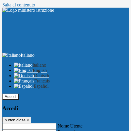
Salta al contenuto
Italiano
Italiano
English
Deutsch
Français
Español
Accedi
Accedi
button close
×
Nome Utente