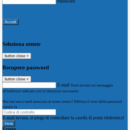
Password
Password dimenticata?
-
Entra con SPID
Entra con CIE
Seleziona utente
button close
×
Recupero password
button close
×
E-mail
Verrà inviato un messaggio
all'indirizzo indicato con le istruzioni necessarie.
Non hai una e-mail associata al nome utente? Effettua il reset della password
tramite la
Login Spaggiari
E-mail inviata, si prega di controllare la casella di posta elettronica!
Errore