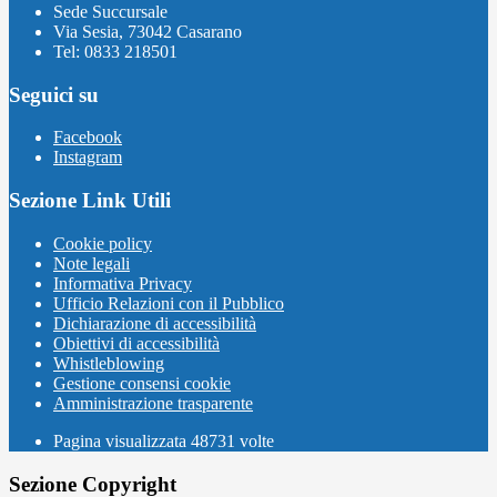
Sede Succursale
Via Sesia, 73042 Casarano
Tel: 0833 218501
Seguici su
Facebook
Instagram
Sezione Link Utili
Cookie policy
Note legali
Informativa Privacy
Ufficio Relazioni con il Pubblico
Dichiarazione di accessibilità
Obiettivi di accessibilità
Whistleblowing
Gestione consensi cookie
Amministrazione trasparente
Pagina visualizzata
48731
volte
Sezione Copyright