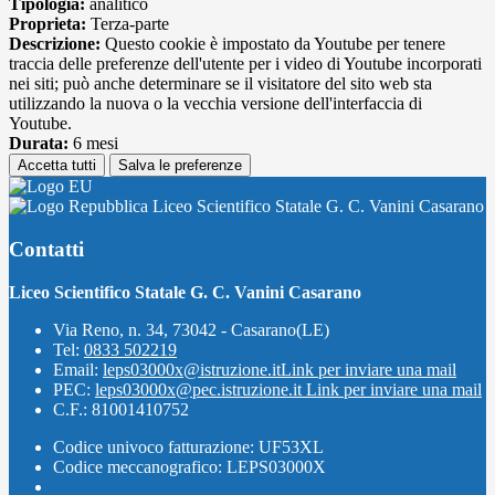
Tipologia:
analitico
Proprieta:
Terza-parte
Descrizione:
Questo cookie è impostato da Youtube per tenere
traccia delle preferenze dell'utente per i video di Youtube incorporati
nei siti; può anche determinare se il visitatore del sito web sta
utilizzando la nuova o la vecchia versione dell'interfaccia di
Youtube.
Durata:
6 mesi
Accetta tutti
Salva le preferenze
Liceo Scientifico Statale G. C. Vanini Casarano
Contatti
Liceo Scientifico Statale G. C. Vanini Casarano
Via Reno, n. 34, 73042 - Casarano(LE)
Tel:
0833 502219
Email:
leps03000x@istruzione.it
Link per inviare una mail
PEC:
leps03000x@pec.istruzione.it
Link per inviare una mail
C.F.: 81001410752
Codice univoco fatturazione: UF53XL
Codice meccanografico: LEPS03000X